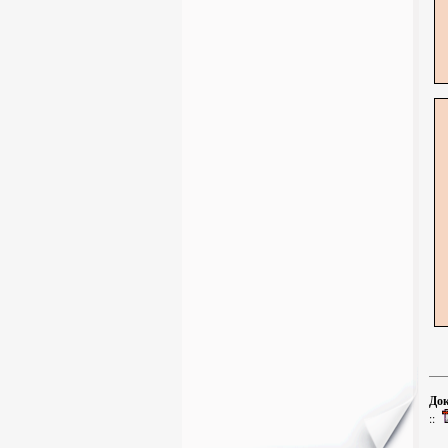
Док
::